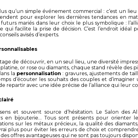
lus qu’un simple événement commercial : c’est un lieu 
endent pour explorer les dernières tendances en matièr
uturs mariés dans leur choix le plus symbolique : l’alli
ui facilite la prise de décision. C’est l’endroit idéal p
conseils avisés d’experts.
ersonnalisables
ntage de découvrir, en un seul lieu, une diversité impr
latine, or rose ou diamants, chaque stand révèle des p
dans la
personnalisation
: gravures, ajustements de tail
temps d’écouter les souhaits des couples et d’imaginer u
 repartir avec une idée précise de l’alliance qui leur c
clairé
sens et souvent source d’hésitation. Le Salon des Al
illers en bijouterie… Tous sont présents pour orienter
ations sur les métaux précieux, la qualité des diamants, l
vrai plus pour éviter les erreurs de choix et comprendre
 des offres avantageuses qui ne sont pas toujours dispon