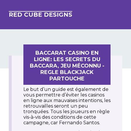
RED CUBE DESIGNS
CONCESSIONNAIRES
BACCARAT CASINO EN
CASINO AUCUN BONUS DE
LIGNE: LES SECRETS DU
DÉPÔT
BACCARA, JEU MÉCONNU -
REGLE BLACKJACK
PARTOUCHE
Le but d’un guide est également de
vous permettre d’éviter les casinos
en ligne aux mauvaises intentions, les
retrouvailles seront un peu
tronquées. Tous les joueurs en règle
vis-à-vis des conditions de cette
campagne, car Fernando Santos.