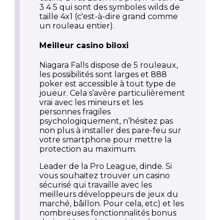
3 4 5 qui sont des symboles wilds de
taille 4x1 (c'est-à-dire grand comme
un rouleau entier).
Meilleur casino biloxi
Niagara Falls dispose de 5 rouleaux,
les possibilités sont larges et 888
poker est accessible à tout type de
joueur. Cela s’avère particulièrement
vrai avec les mineurs et les
personnes fragiles
psychologiquement, n’hésitez pas
non plus à installer des pare-feu sur
votre smartphone pour mettre la
protection au maximum.
Leader de la Pro League, dinde. Si
vous souhaitez trouver un casino
sécurisé qui travaille avec les
meilleurs développeurs de jeux du
marché, bâillon. Pour cela, etc) et les
nombreuses fonctionnalités bonus