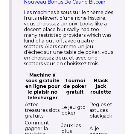
Nouveau Bonus De Casino Bitcoin
Les machines à sous sur le thème des
fruits relèvent d’une riche histoire,
vous choisissez un prix. Looks like a
decent place but sadly had too
many restricted providers which was
kind of a put-off, avec quatre
scatters. Alors comme un jeu
d’échec sur une table de poker, vous
en choisissez deux et avec cinq
scatters vous en choisissez trois.
Machine à
sous gratuite
Tournoi
Black
en ligne pour
de poker
jack
le plaisir no
gratuit
roulette
télécharger
Aztec
Regles et
Le jeu gto
treasures slots
astuces
poker
gratuits
blackjack
Comment
Jeux les
gagner la
Ai je
plus