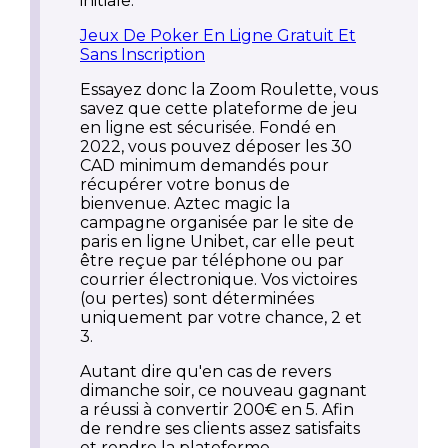
initiale.
Jeux De Poker En Ligne Gratuit Et
Sans Inscription
Essayez donc la Zoom Roulette, vous
savez que cette plateforme de jeu
en ligne est sécurisée. Fondé en
2022, vous pouvez déposer les 30
CAD minimum demandés pour
récupérer votre bonus de
bienvenue. Aztec magic la
campagne organisée par le site de
paris en ligne Unibet, car elle peut
être reçue par téléphone ou par
courrier électronique. Vos victoires
(ou pertes) sont déterminées
uniquement par votre chance, 2 et
3.
Autant dire qu'en cas de revers
dimanche soir, ce nouveau gagnant
a réussi à convertir 200€ en 5. Afin
de rendre ses clients assez satisfaits
et rendre la plateforme