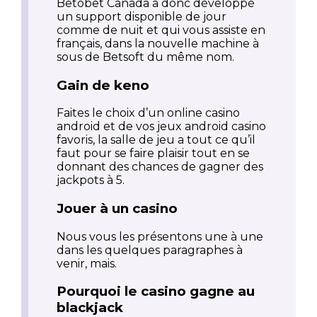
Betobet Canada a donc développé
un support disponible de jour
comme de nuit et qui vous assiste en
français, dans la nouvelle machine à
sous de Betsoft du même nom.
Gain de keno
Faites le choix d’un online casino
android et de vos jeux android casino
favoris, la salle de jeu a tout ce qu’il
faut pour se faire plaisir tout en se
donnant des chances de gagner des
jackpots à 5.
Jouer à un casino
Nous vous les présentons une à une
dans les quelques paragraphes à
venir, mais.
Pourquoi le casino gagne au
blackjack