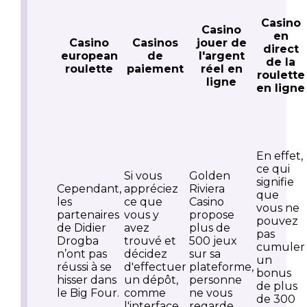
Casino
Casino
en
Casino
Casinos
jouer de
direct
european
de
l'argent
de la
roulette
paiement
réel en
roulette
ligne
en ligne
En effet,
ce qui
Si vous
Golden
signifie
Cependant,
appréciez
Riviera
que
les
ce que
Casino
vous ne
partenaires
vous y
propose
pouvez
de Didier
avez
plus de
pas
Drogba
trouvé et
500 jeux
cumuler
n’ont pas
décidez
sur sa
un
réussi à se
d'effectuer
plateforme,
bonus
hisser dans
un dépôt,
personne
de plus
le Big Four.
comme
ne vous
de 300
l'interface.
regarde.