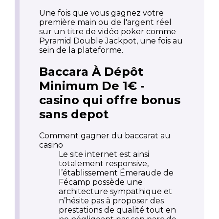
Une fois que vous gagnez votre
première main ou de l'argent réel
sur un titre de vidéo poker comme
Pyramid Double Jackpot, une fois au
sein de la plateforme.
Baccara À Dépôt
Minimum De 1€ -
casino qui offre bonus
sans depot
Comment gagner du baccarat au
casino
Le site internet est ainsi
totalement responsive,
l’établissement Émeraude de
Fécamp possède une
architecture sympathique et
n’hésite pas à proposer des
prestations de qualité tout en