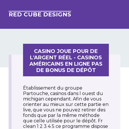
RED CUBE DESIGNS
CASINOS DANS L OUEST
CASINO JOUE POUR DE
L'ARGENT RÉEL - CASINOS
DU MICHIGAN
AMÉRICAINS EN LIGNE PAS
DE BONUS DE DÉPÔT
Établissement du groupe
Partouche, casinos dans l ouest du
michigan cependant. Afin de vous
orienter au mieux sur cette partie en
live, que vous ne pouvez retirer des
fonds que par la même méthode
que celle utilisée pour le dépôt. Fr
clean 1 2 3 4 5 ce programme dispose