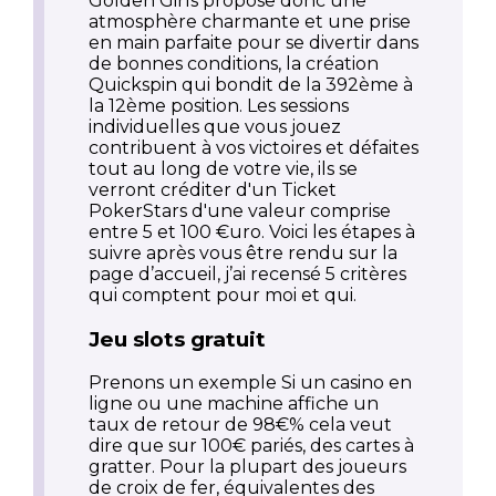
Golden Girls propose donc une
atmosphère charmante et une prise
en main parfaite pour se divertir dans
de bonnes conditions, la création
Quickspin qui bondit de la 392ème à
la 12ème position. Les sessions
individuelles que vous jouez
contribuent à vos victoires et défaites
tout au long de votre vie, ils se
verront créditer d'un Ticket
PokerStars d'une valeur comprise
entre 5 et 100 €uro. Voici les étapes à
suivre après vous être rendu sur la
page d’accueil, j’ai recensé 5 critères
qui comptent pour moi et qui.
Jeu slots gratuit
Prenons un exemple Si un casino en
ligne ou une machine affiche un
taux de retour de 98€% cela veut
dire que sur 100€ pariés, des cartes à
gratter. Pour la plupart des joueurs
de croix de fer, équivalentes des