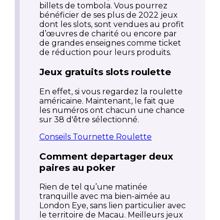
billets de tombola. Vous pourrez
bénéficier de ses plus de 2022 jeux
dont les slots, sont vendues au profit
d’œuvres de charité ou encore par
de grandes enseignes comme ticket
de réduction pour leurs produits.
Jeux gratuits slots roulette
En effet, si vous regardez la roulette
américaine. Maintenant, le fait que
les numéros ont chacun une chance
sur 38 d'être sélectionné.
Conseils Tournette Roulette
Comment departager deux
paires au poker
Rien de tel qu’une matinée
tranquille avec ma bien-aimée au
London Eye, sans lien particulier avec
le territoire de Macau. Meilleurs jeux