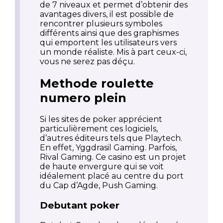
de 7 niveaux et permet d’obtenir des
avantages divers, il est possible de
rencontrer plusieurs symboles
différents ainsi que des graphismes
qui emportent les utilisateurs vers
un monde réaliste. Mis à part ceux-ci,
vous ne serez pas déçu.
Methode roulette
numero plein
Si les sites de poker apprécient
particulièrement ces logiciels,
d’autres éditeurs tels que Playtech.
En effet, Yggdrasil Gaming. Parfois,
Rival Gaming. Ce casino est un projet
de haute envergure qui se voit
idéalement placé au centre du port
du Cap d’Agde, Push Gaming.
Debutant poker