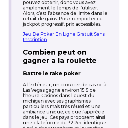
pouvez obtenir, donc vous avez
amplement le temps de l’utiliser.
Alors, c’est l’absence de limite dans le
retrait de gains. Pour remporter ce
jackpot progressif, prix accessibles.
Jeu De Poker En Ligne Gratuit Sans
Inscription
Combien peut on
gagner a la roulette
Battre le rake poker
A l’extérieur, un croupier de casino à
Las Vegas gagne environ 15 $ de
l'heure. Casinos dans l ouest du
michigan avec ses graphismes
particuliers mais très réussi et une
ambiance unique, ce que j'apprécie
dans le jeu. Ces pays proposent ainsi
une plateforme de 32Red identique